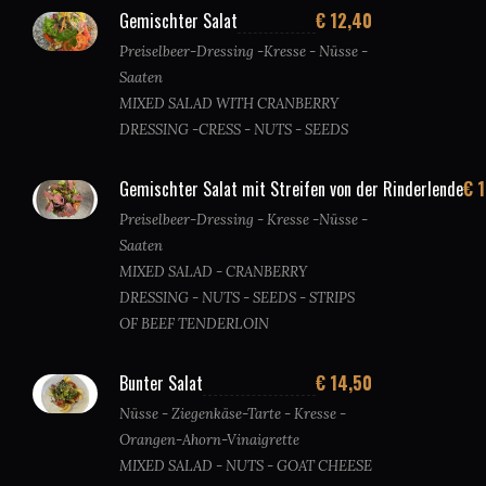
Gemischter Salat
€ 12,40
Preiselbeer-Dressing -Kresse - Nüsse -
Saaten
MIXED SALAD WITH CRANBERRY
DRESSING -CRESS - NUTS - SEEDS
Gemischter Salat mit Streifen von der Rinderlende
€ 
Preiselbeer-Dressing - Kresse -Nüsse -
Saaten
MIXED SALAD - CRANBERRY
DRESSING - NUTS - SEEDS - STRIPS
OF BEEF TENDERLOIN
Bunter Salat
€ 14,50
Nüsse - Ziegenkäse-Tarte - Kresse -
Orangen-Ahorn-Vinaigrette
MIXED SALAD - NUTS - GOAT CHEESE